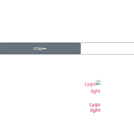
שלח
Lygo
light