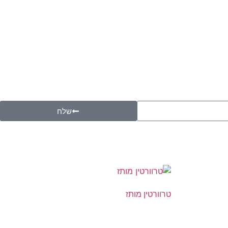
שלח
טרוורטין מותז