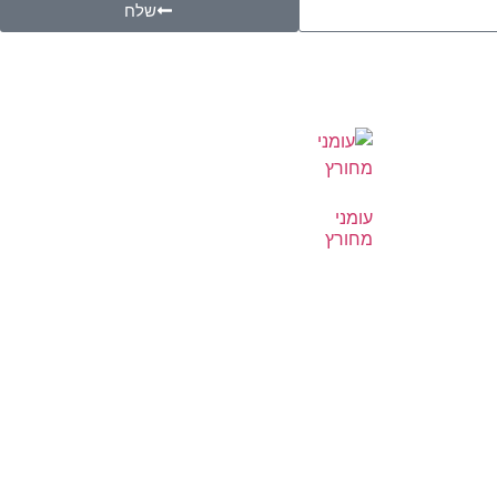
שלח
עומני
מחורץ